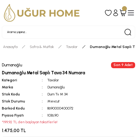
Anasayfa
Sofra & Mutfak
Tavalar
Dumanoğlu Metal Saplı T
Dumanoğlu
Son 9 Adet
Dumanoğlu Metal Saplı Tava 34 Numara
Kategori
Tavalar
Marka
Dumanoğlu
Stok Kodu
Dum Tv M 34
Stok Durumu
Mevcut
Barkod Kodu
8690000400072
Piyasa Fiyatı
1036,90
*199,92 TL den başlayan taksitlerle!
1.475,00 TL