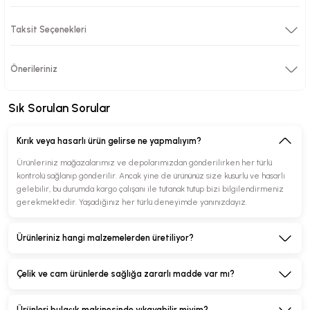
Balık
Kızartma
Taksit Seçenekleri
Tavası 32
763,98
Cm
TL
KORKMAZ
Önerileriniz
Korkmaz KOR A1853
Ornella Tava 30 cm
Sık Sorulan Sorular
1.529,14 TL
Kırık veya hasarlı ürün gelirse ne yapmalıyım?
Ürünleriniz mağazalarımız ve depolarımızdan gönderilirken her türlü
kontrolü sağlanıp gönderilir. Ancak yine de ürününüz size kusurlu ve hasarlı
gelebilir, bu durumda kargo çalışanı ile tutanak tutup bizi bilgilendirmeniz
gerekmektedir. Yaşadığınız her türlü deneyimde yanınızdayız.
Ürünleriniz hangi malzemelerden üretiliyor?
Çelik ve cam ürünlerde sağlığa zararlı madde var mı?
Ürünleri bulaşık makinesinde yıkayabilir miyim?