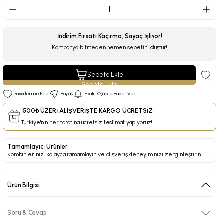
İndirim Fırsatı Kaçırma, Sayaç İşliyor!
Kampanya bitmeden hemen sepetini oluştur!
Sepete Ekle
Paylaş
Fiyatı Düşünce Haber Ver
1500₺ ÜZERİ ALIŞVERİŞTE KARGO ÜCRETSİZ!
Türkiye'nin her tarafına ücretsiz teslimat yapıyoruz!
Tamamlayıcı Ürünler
Kombinlerinizi kolayca tamamlayın ve alışveriş deneyiminizi zenginleştirin.
Kahramanlar
Kah 3167 Tava Balık
Kiremit 28cm 53959544
Ürün Bilgisi
639,90 TL
Kahramanlar
Soru & Cevap