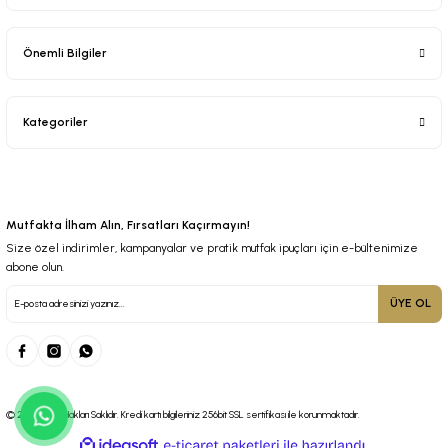
Önemli Bilgiler
Kategoriler
Mutfakta İlham Alın, Fırsatları Kaçırmayın!
Size özel indirimler, kampanyalar ve pratik mutfak ipuçları için e-bültenimize
abone olun.
ÜYE OL
© 2025 Tüm Hakları Saklıdır. Kredi kartı bilgileriniz 256bit SSL sertifikası ile korunmaktadır.
ideasoft
ile
e-