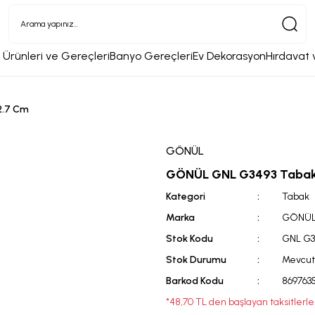
 Ürünleri ve Gereçleri
Banyo Gereçleri
Ev Dekorasyon
Hırdavat 
2.7 Cm
GÖNÜL
GÖNÜL GNL G3493 Tabak
Kategori
Tabak
Marka
GÖNÜ
Stok Kodu
GNL G3
Stok Durumu
Mevcut
Barkod Kodu
869763
*48,70 TL den başlayan taksitlerle