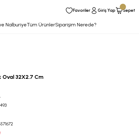
Favoriler
Giriş Yap
Sepet
ve Nalburiye
Tüm Ürünler
Siparişim Nerede?
 Oval 32X2.7 Cm
L
493
5571672
!