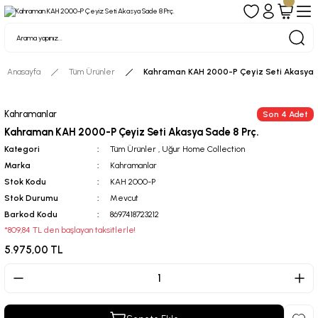
Anasayfa
Tüm Ürünler
Kahraman KAH 2000-P Çeyiz Seti Akasya S
Kahramanlar
Son 4 Adet
Kahraman KAH 2000-P Çeyiz Seti Akasya Sade 8 Prç.
Kategori
Tüm Ürünler
,
Uğur Home Collection
Marka
Kahramanlar
Stok Kodu
KAH 2000-P
Stok Durumu
Mevcut
Barkod Kodu
8697418723212
*809,84 TL den başlayan taksitlerle!
5.975,00 TL