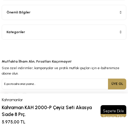
Önemli Bilgiler
Kategoriler
Mutfakta İlham Alın, Fırsatları Kaçırmayın!
Size özel indirimler, kampanyalar ve pratik mutfak ipuçları için e-bültenimize
abone olun.
ÜYE OL
Kahramanlar
Kahraman KAH 2000-P Çeyiz Seti Akasya
Sepete Ekle
Sade 8 Prç.
© 2025 Tüm Hakları Saklıdır. Kredi kartı bilgileriniz 256bit SSL sertifikası ile korunmaktadır.
5.975,00 TL
ideasoft
ile
e-