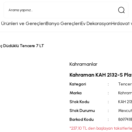
 Ürünleri ve Gereçleri
Banyo Gereçleri
Ev Dekorasyon
Hırdavat 
ç Düdüklü Tencere 7 LT
Kahramanlar
Kahraman KAH 2132-S Pla
Kategori
Tencer
Marka
Kahram
Stok Kodu
KAH 21
Stok Durumu
Mevcut
Barkod Kodu
869741
*237,10 TL den başlayan taksitlerle