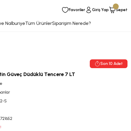
Favoriler
Giriş Yap
Sepet
ve Nalburiye
Tüm Ürünler
Siparişim Nerede?
Son 10 Adet
tin Güveç Düdüklü Tencere 7 LT
e
anlar
32-S
8721652
!