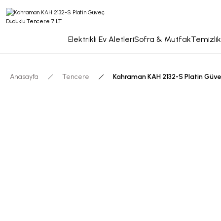
Elektrikli Ev Aletleri
Sofra & Mutfak
Temizlik
Anasayfa
Tencere
Kahraman KAH 2132-S Platin Güve