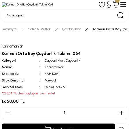
Anasayfa
Sofra & Mutfak
Çaydanlıklar
Karmen Orta Boy Çay
Kahramanlar
Karmen Orta Boy Çaydanlık Takımı 1064
Kategori
Çaydanlıklar
,
Çaydanlık
Marka
Kahramanlar
Stok Kodu
KAH 1064
Stok Durumu
Mevcut
Barkod Kodu
8697418724219
*223,64 TL den başlayan taksitlerle!
1.650,00 TL