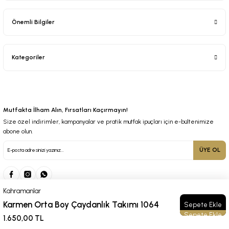
Önemli Bilgiler
Kategoriler
Mutfakta İlham Alın, Fırsatları Kaçırmayın!
Size özel indirimler, kampanyalar ve pratik mutfak ipuçları için e-bültenimize
abone olun.
ÜYE OL
Kahramanlar
Karmen Orta Boy Çaydanlık Takımı 1064
Sepete Ekle
© 2025 Tüm Hakları Saklıdır. Kredi kartı bilgileriniz 256bit SSL sertifikası ile korunmaktadır.
1.650,00 TL
ideasoft
ile
e-