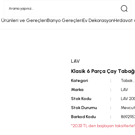
 Ürünleri ve Gereçleri
Banyo Gereçleri
Ev Dekorasyon
Hırdavat 
LAV
Klasik 6 Parça Çay Tabağ
Kategori
Tabak
Marka
LAV
Stok Kodu
LAV 20
Stok Durumu
Mevcut
Barkod Kodu
869295
*20,33 TL den başlayan taksitlerle!