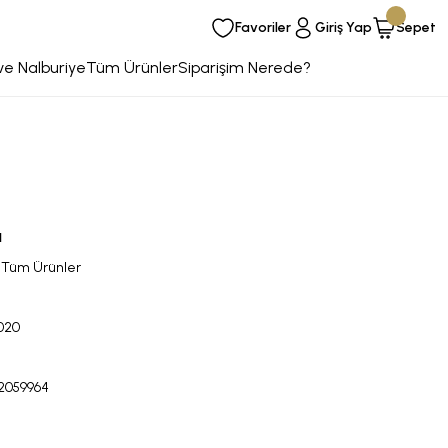
Favoriler
Giriş Yap
Sepet
ve Nalburiye
Tüm Ürünler
Siparişim Nerede?
ı
,
Tüm Ürünler
020
2059964