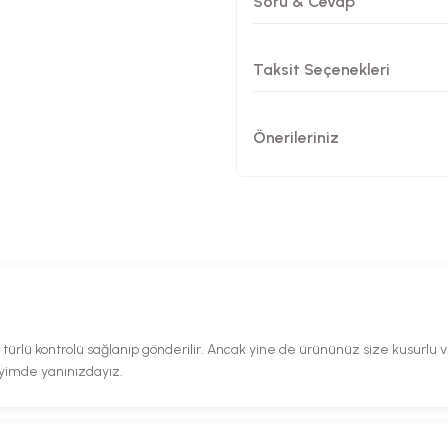
Soru & Cevap
Taksit Seçenekleri
Önerileriniz
rlü kontrolü sağlanıp gönderilir. Ancak yine de ürününüz size kusurlu ve 
eyimde yanınızdayız.