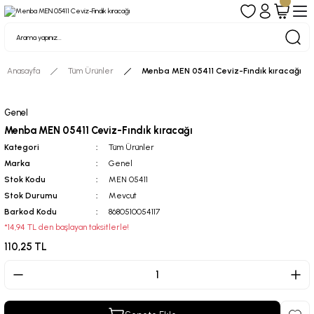
Anasayfa
Tüm Ürünler
Menba MEN 05411 Ceviz-Fındık kıracağı
Genel
Menba MEN 05411 Ceviz-Fındık kıracağı
Kategori
Tüm Ürünler
Marka
Genel
Stok Kodu
MEN 05411
Stok Durumu
Mevcut
Barkod Kodu
8680510054117
*14,94 TL den başlayan taksitlerle!
110,25 TL