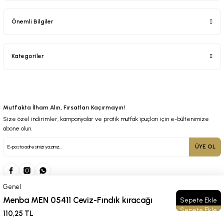
Önemli Bilgiler
Kategoriler
Mutfakta İlham Alın, Fırsatları Kaçırmayın!
Size özel indirimler, kampanyalar ve pratik mutfak ipuçları için e-bültenimize
abone olun.
ÜYE OL
Genel
Menba MEN 05411 Ceviz-Fındık kıracağı
Sepete Ekle
© 2025 Tüm Hakları Saklıdır. Kredi kartı bilgileriniz 256bit SSL sertifikası ile korunmaktadır.
110,25 TL
ideasoft
ile
e-