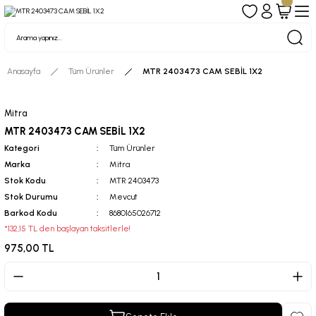
Anasayfa
Tüm Ürünler
MTR 2403473 CAM SEBİL 1X2
Mitra
MTR 2403473 CAM SEBİL 1X2
Kategori
Tüm Ürünler
Marka
Mitra
Stok Kodu
MTR 2403473
Stok Durumu
Mevcut
Barkod Kodu
8680165026712
*132,15 TL den başlayan taksitlerle!
975,00 TL