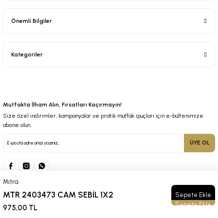
Önemli Bilgiler
Kategoriler
Mutfakta İlham Alın, Fırsatları Kaçırmayın!
Size özel indirimler, kampanyalar ve pratik mutfak ipuçları için e-bültenimize
abone olun.
ÜYE OL
Mitra
MTR 2403473 CAM SEBİL 1X2
Sepete Ekle
© 2025 Tüm Hakları Saklıdır. Kredi kartı bilgileriniz 256bit SSL sertifikası ile korunmaktadır.
975,00 TL
ideasoft
ile
e-