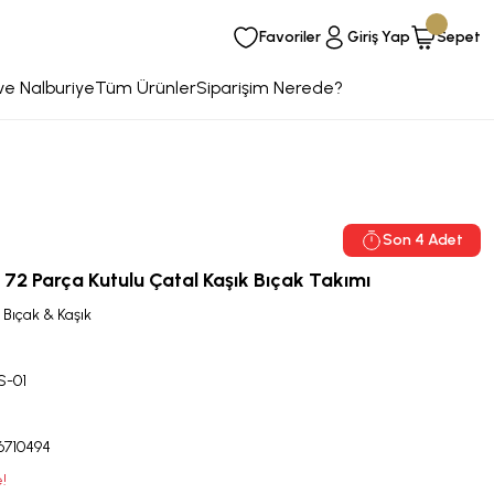
Favoriler
Giriş Yap
Sepet
ve Nalburiye
Tüm Ürünler
Siparişim Nerede?
Son 4 Adet
ik 72 Parça Kutulu Çatal Kaşık Bıçak Takımı
 Bıçak & Kaşık
S-01
6710494
!