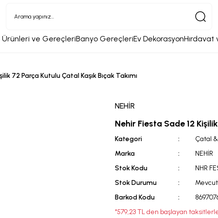
 Ürünleri ve Gereçleri
Banyo Gereçleri
Ev Dekorasyon
Hırdavat 
şilik 72 Parça Kutulu Çatal Kaşık Bıçak Takımı
NEHİR
Nehir Fiesta Sade 12 Kişil
Kategori
Çatal &
Marka
NEHİR
Stok Kodu
NHR FE
Stok Durumu
Mevcut
Barkod Kodu
869707
*579,23 TL den başlayan taksitlerle