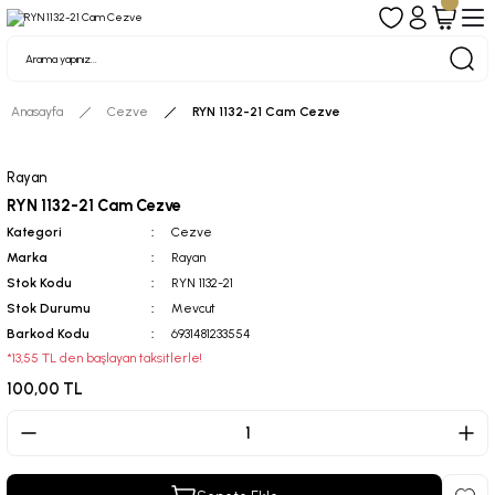
Anasayfa
Cezve
RYN 1132-21 Cam Cezve
Rayan
RYN 1132-21 Cam Cezve
Kategori
Cezve
Marka
Rayan
Stok Kodu
RYN 1132-21
Stok Durumu
Mevcut
Barkod Kodu
6931481233554
*13,55 TL den başlayan taksitlerle!
100,00 TL