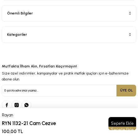
Önemli Bilgiler
Kategoriler
Mutfakta İlham Alın, Fırsatları Kaçırmayın!
Size özel indirimler, kampanyalar ve pratik mutfak ipuçları için e-bültenimize
abone olun.
ÜYE OL
Rayan
RYN 1132-21 Cam Cezve
Sepete Ekle
© 2025 Tüm Hakları Saklıdır. Kredi kartı bilgileriniz 256bit SSL sertifikası ile korunmaktadır.
100,00 TL
ideasoft
ile
e-