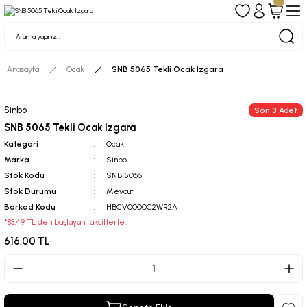
Anasayfa
Ocak
SNB 5065 Tekli Ocak Izgara
Sinbo
Son 3 Adet
SNB 5065 Tekli Ocak Izgara
Kategori
Ocak
Marka
Sinbo
Stok Kodu
SNB 5065
Stok Durumu
Mevcut
Barkod Kodu
HBCV0000C2WR2A
*83,49 TL den başlayan taksitlerle!
616,00 TL