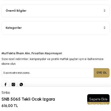
Önemli Bilgiler
Kategoriler
Mutfakta İlham Alın, Fırsatları Kaçırmayın!
Size özel indirimler, kampanyalar ve pratik mutfak ipuçları için e-bültenimize
abone olun.
ÜYE OL
Sinbo
SNB 5065 Tekli Ocak Izgara
Sepete Ekle
© 2025 Tüm Hakları Saklıdır. Kredi kartı bilgileriniz 256bit SSL sertifikası ile korunmaktadır.
616,00 TL
ideasoft
ile
e-