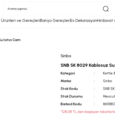
 Ürünleri ve Gereçleri
Banyo Gereçleri
Ev Dekorasyon
Hırdavat 
 Isıtıcı Cam
Sinbo
SNB SK 8029 Kablosuz Su 
Kategori
Kettle &
Marka
Sinbo
Stok Kodu
SNB SK
Stok Durumu
Mevcut
Barkod Kodu
8693807
*128,08 TL den başlayan taksitlerl