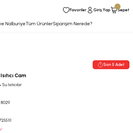
Favoriler
Giriş Yap
Sepet
ve Nalburiye
Tüm Ürünler
Siparişim Nerede?
Son 5 Adet
Isıtıcı Cam
 Su Isıtıcılar
 8029
255111
e!