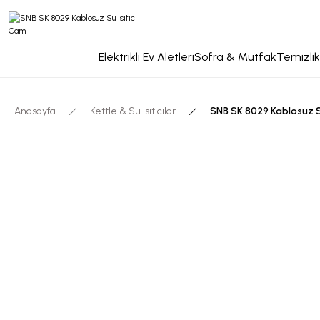
Elektrikli Ev Aletleri
Sofra & Mutfak
Temizlik
Anasayfa
Kettle & Su Isıtıcılar
SNB SK 8029 Kablosuz Su