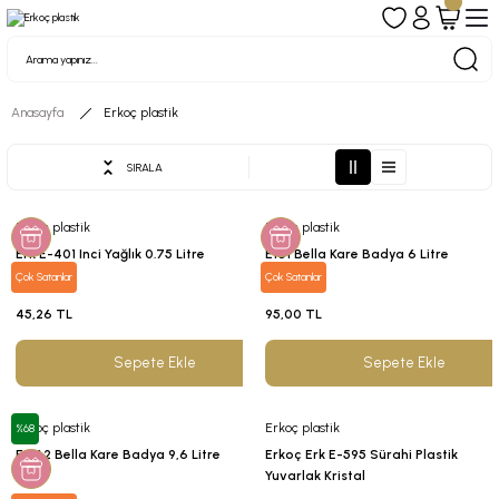
Anasayfa
Erkoç plastik
SIRALA
Erkoç plastik
Erkoç plastik
Erk E-401 Inci Yağlık 0.75 Litre
E161 Bella Kare Badya 6 Litre
Çok Satanlar
Çok Satanlar
45,26 TL
95,00 TL
Sepete Ekle
Sepete Ekle
Erkoç plastik
Erkoç plastik
%68
E-162 Bella Kare Badya 9,6 Litre
Erkoç Erk E-595 Sürahi Plastik
Yuvarlak Kristal