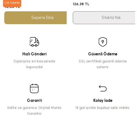
299,90 TL
Çok Satanlar
126,38 TL
95,00 TL
Sepete Ekle
Stokta Yok
Hızlı Gönderi
Güvenli Ödeme
Siparişiniz en kısa sürede
SSL sertifikalı güvenli ödeme
kapınızda!
sistemi.
Garanti
Kolay İade
Kalite ve güvence: Orijinal Marka
14 gün içinde koşulsuz iade imkânı.
Garantisi